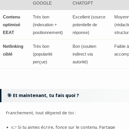
GOOGLE
CHATGPT
Contenu
Très bon
Excellent (source
Moyenn
optimisé
(indexation +
potentielle de
(rédact
EEAT
positionnement)
réponse)
structur
Netlinking
Très bon
Bon (soutien
Faible 
ciblé
(popularité
indirect via
accomp
perçue)
autorité)
🎯 Et maintenant, tu fais quoi ?
Franchement, tout dépend de toi :
👉 Si tu aimes écrire, fonce sur le contenu. Partage