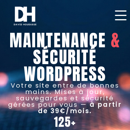
MAINTENANCE
&
SÉCURITÉ
WORDPRESS
Votre site entre de bonnes
mains. Mises à jour,
sauvegardes et sécurité
gérées pour vous —
à partir
de 39€/mois.
125+