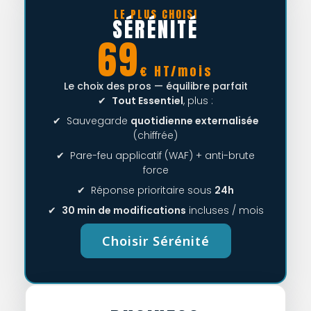
LE PLUS CHOISI
SÉRÉNITÉ
69
€ HT/mois
Le choix des pros — équilibre parfait
✔
Tout Essentiel
, plus :
✔ Sauvegarde
quotidienne externalisée
(chiffrée)
✔ Pare-feu applicatif (WAF) + anti-brute
force
✔ Réponse prioritaire sous
24h
✔
30 min de modifications
incluses / mois
Choisir Sérénité