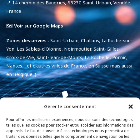
📍 14 chemin des Baudries, 85230 Saint-Urbain, Vendée,
France
🗺️
Voir sur Google Maps
Zones desservies :
Saint-Urbain, Challans, La Roche-sur-
Yon, Les Sables-d’Olonne, Noirmoutier, Saint-Gilles-
Croix-de-Vie, Saint-Jean-de-Monts, La Rochelle, Pornic,
Nantes… et d’autres villes de France, en Suisse mais aussi
en Belgique :)
Gérer le consentement
+33 7 84 12 69 85
Pour offrir les meilleures expériences, nous utilisons des technologies
telles que les cookies pour stocker et/ou accéder aux informations des
appareils. Le fait de consentir à ces technologies nous permettra de
traiter des données telles que le comportement de navigation ou les