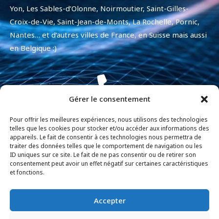
Yon, Les Sables-d’Olonne, Noirmoutier, Saint-Gilles-
Croix-de-Vie, Saint-Jean-de-Monts, La Rochelle, Pornic,
Nantes… et d’autres villes de France, en Suisse mais aussi
en Belgique :)
Gérer le consentement
+33 7 84 12 69 85
Pour offrir les meilleures expériences, nous utilisons des technologies
telles que les cookies pour stocker et/ou accéder aux informations des
appareils. Le fait de consentir à ces technologies nous permettra de
traiter des données telles que le comportement de navigation ou les
ID uniques sur ce site. Le fait de ne pas consentir ou de retirer son
consentement peut avoir un effet négatif sur certaines caractéristiques
contact@davidhoudusse.fr
et fonctions.
Accepter